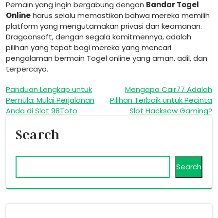
Pemain yang ingin bergabung dengan
Bandar Togel
Online
harus selalu memastikan bahwa mereka memilih
platform yang mengutamakan privasi dan keamanan.
Dragoonsoft, dengan segala komitmennya, adalah
pilihan yang tepat bagi mereka yang mencari
pengalaman bermain Togel online yang aman, adil, dan
terpercaya.
Post
Panduan Lengkap untuk
Mengapa Cair77 Adalah
Pemula: Mulai Perjalanan
Pilihan Terbaik untuk Pecinta
navigation
Anda di Slot 98Toto
Slot Hacksaw Gaming?
Search
Search