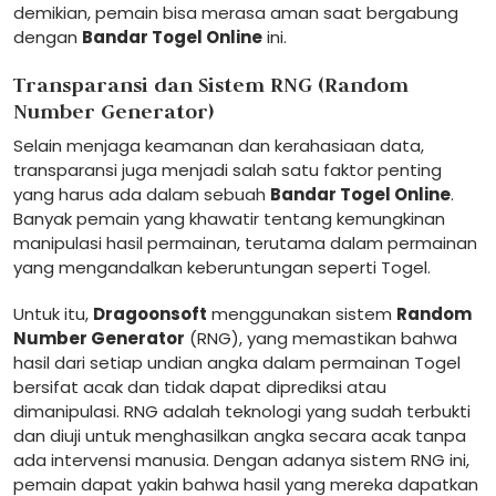
demikian, pemain bisa merasa aman saat bergabung
dengan
Bandar Togel Online
ini.
Transparansi dan Sistem RNG (Random
Number Generator)
Selain menjaga keamanan dan kerahasiaan data,
transparansi juga menjadi salah satu faktor penting
yang harus ada dalam sebuah
Bandar Togel Online
.
Banyak pemain yang khawatir tentang kemungkinan
manipulasi hasil permainan, terutama dalam permainan
yang mengandalkan keberuntungan seperti Togel.
Untuk itu,
Dragoonsoft
menggunakan sistem
Random
Number Generator
(RNG), yang memastikan bahwa
hasil dari setiap undian angka dalam permainan Togel
bersifat acak dan tidak dapat diprediksi atau
dimanipulasi. RNG adalah teknologi yang sudah terbukti
dan diuji untuk menghasilkan angka secara acak tanpa
ada intervensi manusia. Dengan adanya sistem RNG ini,
pemain dapat yakin bahwa hasil yang mereka dapatkan