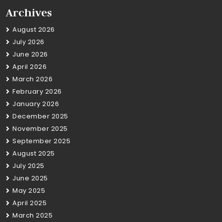
Archives
August 2026
July 2026
June 2026
April 2026
March 2026
February 2026
January 2026
December 2025
November 2025
September 2025
August 2025
July 2025
June 2025
May 2025
April 2025
March 2025