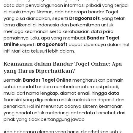
data dan penyalahgunaan informasi pribadi yang terjadi
di dunia maya. Namun, ada beberapa bandar Togel
yang bisa diandalkan, seperti
Dragoonsoft
, yang telah
lama dikenal di Indonesia dan berkomitmen untuk
menjaga keamanan serta kerahasiaan data para
pemainnya. Lalu, apa yang membuat
Bandar Togel
Online
seperti
Dragoonsoft
dapat dipercaya dalam hal
ini? Mari kita telusuri lebih dalam.
Keamanan dalam Bandar Togel Online: Apa
yang Harus Diperhatikan?
Bermain
Bandar Togel Online
mengharuskan pemain
untuk mendaftar dan memberikan informasi pribadi,
mulai dari nama lengkap, alamat email, hingga data
finansial yang digunakan untuk melakukan deposit dan
penarikan. Hal ini menuntut adanya sistem keamanan
yang handal untuk melindungi data-data tersebut dari
pihak yang tidak bertanggung jawab.
Ada beberapa elemen yang harus diperhatikan untuk