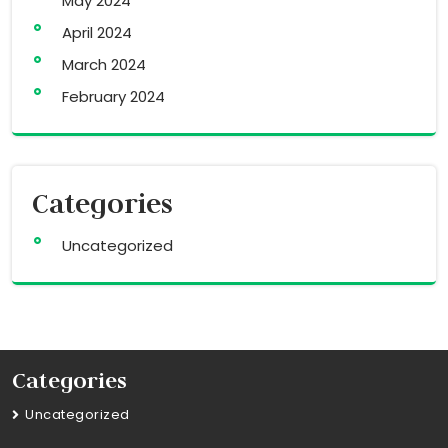
May 2024
April 2024
March 2024
February 2024
Categories
Uncategorized
Categories
Uncategorized