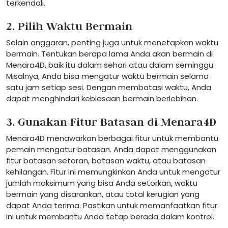
terkendali.
2. Pilih Waktu Bermain
Selain anggaran, penting juga untuk menetapkan waktu
bermain. Tentukan berapa lama Anda akan bermain di
Menara4D, baik itu dalam sehari atau dalam seminggu.
Misalnya, Anda bisa mengatur waktu bermain selama
satu jam setiap sesi. Dengan membatasi waktu, Anda
dapat menghindari kebiasaan bermain berlebihan.
3. Gunakan Fitur Batasan di Menara4D
Menara4D menawarkan berbagai fitur untuk membantu
pemain mengatur batasan. Anda dapat menggunakan
fitur batasan setoran, batasan waktu, atau batasan
kehilangan. Fitur ini memungkinkan Anda untuk mengatur
jumlah maksimum yang bisa Anda setorkan, waktu
bermain yang disarankan, atau total kerugian yang
dapat Anda terima. Pastikan untuk memanfaatkan fitur
ini untuk membantu Anda tetap berada dalam kontrol.