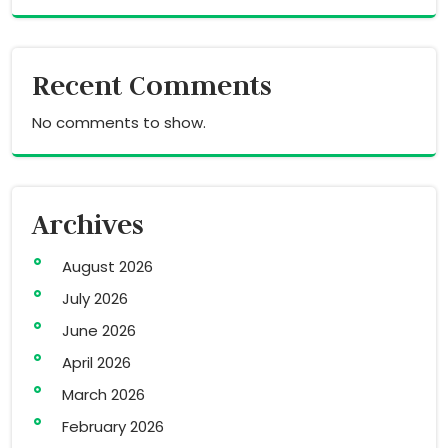
Recent Comments
No comments to show.
Archives
August 2026
July 2026
June 2026
April 2026
March 2026
February 2026