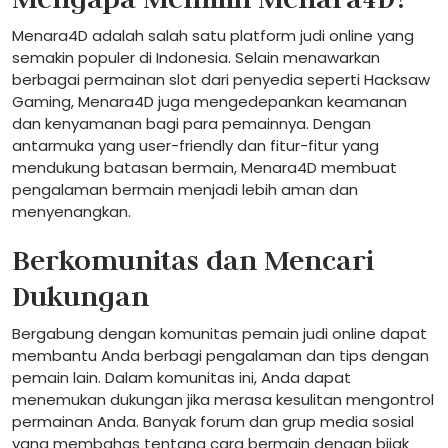
Menara4D adalah salah satu platform judi online yang
semakin populer di Indonesia. Selain menawarkan
berbagai permainan slot dari penyedia seperti Hacksaw
Gaming, Menara4D juga mengedepankan keamanan
dan kenyamanan bagi para pemainnya. Dengan
antarmuka yang user-friendly dan fitur-fitur yang
mendukung batasan bermain, Menara4D membuat
pengalaman bermain menjadi lebih aman dan
menyenangkan.
Berkomunitas dan Mencari
Dukungan
Bergabung dengan komunitas pemain judi online dapat
membantu Anda berbagi pengalaman dan tips dengan
pemain lain. Dalam komunitas ini, Anda dapat
menemukan dukungan jika merasa kesulitan mengontrol
permainan Anda. Banyak forum dan grup media sosial
yang membahas tentang cara bermain dengan bijak