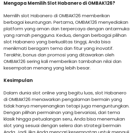
Mengapa Memilih Slot Habanero di OMBAK126?
Memilih slot Habanero di OMBAK126 memberikan
berbagai keuntungan. Pertama, OMBAK126 menyediakan
platform yang aman dan terpercaya dengan antarmuka
yang ramah pengguna. Kedua, dengan berbagai pilihan
slot Habanero yang berkualitas tinggi, Anda bisa
menikmati beragam tema dan fitur yang inovatif.
Terakhir, bonus dan promosi yang ditawarkan oleh
OMBAK126 sering kali memberikan tambahan nilai dan
kesempatan menang yang lebih besar.
Kesimpulan
Dalam dunia slot online yang begitu luas, slot Habanero
di OMBAK126 menawarkan pengalaman bermain yang
tidak hanya menyenangkan tetapi juga menguntungkan.
Dengan pilihan permainan yang bervariasi, dari tema
klasik hingga petualangan seru, Anda bisa menemukan
slot yang sesuai dengan selera dan strategi bermain
Anda. Jadi, jika Anda mencari kesempatan untuk menguji