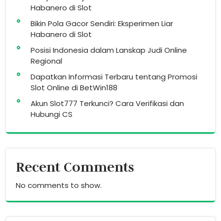
Habanero di Slot
Bikin Pola Gacor Sendiri: Eksperimen Liar
Habanero di Slot
Posisi Indonesia dalam Lanskap Judi Online
Regional
Dapatkan Informasi Terbaru tentang Promosi
Slot Online di BetWin188
Akun Slot777 Terkunci? Cara Verifikasi dan
Hubungi CS
Recent Comments
No comments to show.