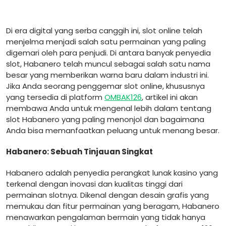
Di era digital yang serba canggih ini, slot online telah
menjelma menjadi salah satu permainan yang paling
digemari oleh para penjudi. Di antara banyak penyedia
slot, Habanero telah muncul sebagai salah satu nama
besar yang memberikan warna baru dalam industri ini.
Jika Anda seorang penggemar slot online, khususnya
yang tersedia di platform
OMBAK126
, artikel ini akan
membawa Anda untuk mengenal lebih dalam tentang
slot Habanero yang paling menonjol dan bagaimana
Anda bisa memanfaatkan peluang untuk menang besar.
Habanero: Sebuah Tinjauan Singkat
Habanero adalah penyedia perangkat lunak kasino yang
terkenal dengan inovasi dan kualitas tinggi dari
permainan slotnya. Dikenal dengan desain grafis yang
memukau dan fitur permainan yang beragam, Habanero
menawarkan pengalaman bermain yang tidak hanya