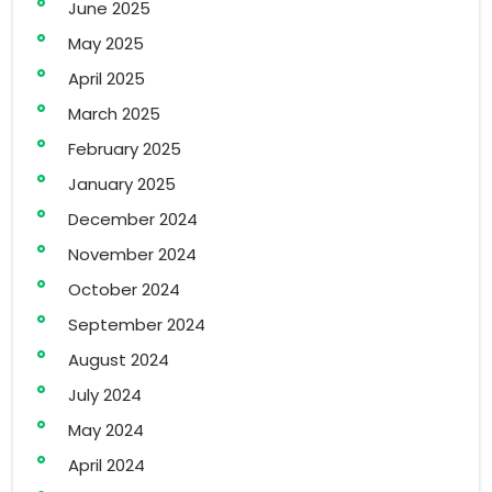
June 2025
May 2025
April 2025
March 2025
February 2025
January 2025
December 2024
November 2024
October 2024
September 2024
August 2024
July 2024
May 2024
April 2024