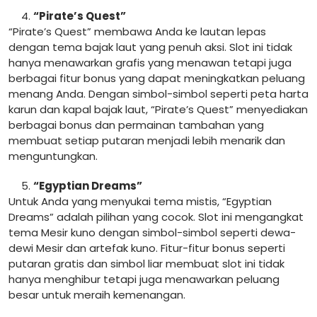
“Pirate’s Quest”
“Pirate’s Quest” membawa Anda ke lautan lepas
dengan tema bajak laut yang penuh aksi. Slot ini tidak
hanya menawarkan grafis yang menawan tetapi juga
berbagai fitur bonus yang dapat meningkatkan peluang
menang Anda. Dengan simbol-simbol seperti peta harta
karun dan kapal bajak laut, “Pirate’s Quest” menyediakan
berbagai bonus dan permainan tambahan yang
membuat setiap putaran menjadi lebih menarik dan
menguntungkan.
“Egyptian Dreams”
Untuk Anda yang menyukai tema mistis, “Egyptian
Dreams” adalah pilihan yang cocok. Slot ini mengangkat
tema Mesir kuno dengan simbol-simbol seperti dewa-
dewi Mesir dan artefak kuno. Fitur-fitur bonus seperti
putaran gratis dan simbol liar membuat slot ini tidak
hanya menghibur tetapi juga menawarkan peluang
besar untuk meraih kemenangan.