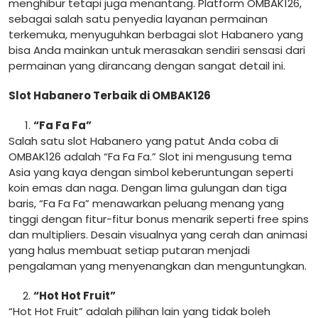
menghibur tetapi juga menantang. Platform OMBAK126,
sebagai salah satu penyedia layanan permainan
terkemuka, menyuguhkan berbagai slot Habanero yang
bisa Anda mainkan untuk merasakan sendiri sensasi dari
permainan yang dirancang dengan sangat detail ini.
Slot Habanero Terbaik di OMBAK126
“Fa Fa Fa”
Salah satu slot Habanero yang patut Anda coba di
OMBAK126 adalah “Fa Fa Fa.” Slot ini mengusung tema
Asia yang kaya dengan simbol keberuntungan seperti
koin emas dan naga. Dengan lima gulungan dan tiga
baris, “Fa Fa Fa” menawarkan peluang menang yang
tinggi dengan fitur-fitur bonus menarik seperti free spins
dan multipliers. Desain visualnya yang cerah dan animasi
yang halus membuat setiap putaran menjadi
pengalaman yang menyenangkan dan menguntungkan.
“Hot Hot Fruit”
“Hot Hot Fruit” adalah pilihan lain yang tidak boleh