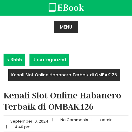
Skip
to
content
MENU
s13555
Uncategorized
Kenali Slot Online Habanero Terbaik di OMBAK126
Kenali Slot Online Habanero
Terbaik di OMBAK126
|
No Comments
|
admin
September 10, 2024
|
4:40 pm