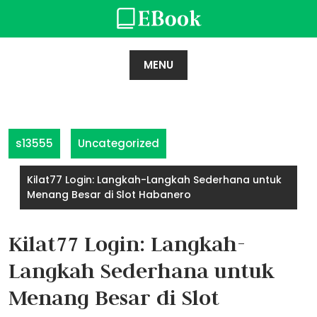
Skip
to
content
MENU
s13555
Uncategorized
Kilat77 Login: Langkah-Langkah Sederhana untuk
Menang Besar di Slot Habanero
Kilat77 Login: Langkah-
Langkah Sederhana untuk
Menang Besar di Slot