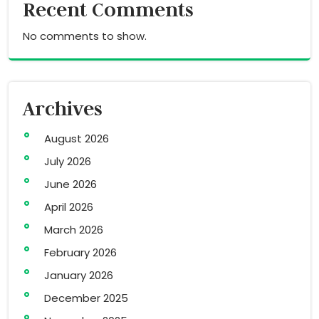
Recent Comments
No comments to show.
Archives
August 2026
July 2026
June 2026
April 2026
March 2026
February 2026
January 2026
December 2025