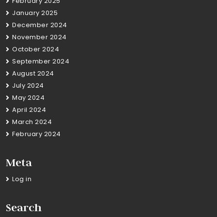
February 2025
January 2025
December 2024
November 2024
October 2024
September 2024
August 2024
July 2024
May 2024
April 2024
March 2024
February 2024
Meta
Log in
Search