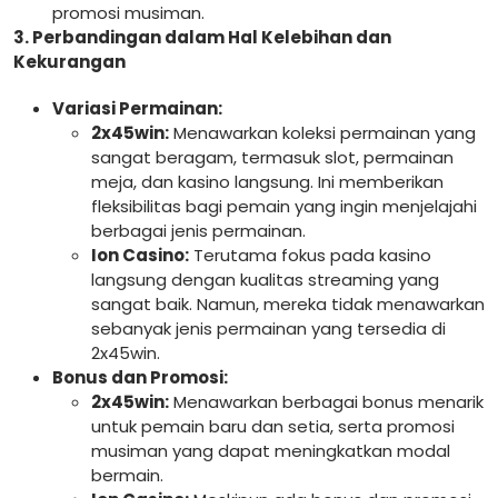
promosi musiman.
3. Perbandingan dalam Hal Kelebihan dan
Kekurangan
Variasi Permainan:
2x45win:
Menawarkan koleksi permainan yang
sangat beragam, termasuk slot, permainan
meja, dan kasino langsung. Ini memberikan
fleksibilitas bagi pemain yang ingin menjelajahi
berbagai jenis permainan.
Ion Casino:
Terutama fokus pada kasino
langsung dengan kualitas streaming yang
sangat baik. Namun, mereka tidak menawarkan
sebanyak jenis permainan yang tersedia di
2x45win.
Bonus dan Promosi:
2x45win:
Menawarkan berbagai bonus menarik
untuk pemain baru dan setia, serta promosi
musiman yang dapat meningkatkan modal
bermain.