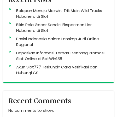
Balapan Menuju Maxwin: Trik Main Wild Trucks
Habanero di Slot
Bikin Pola Gacor Sendiri: Eksperimen Liar
Habanero di Slot
Posisi Indonesia dalam Lanskap Judi Online
Regional
Dapatkan Informasi Terbaru tentang Promosi
Slot Online di BetWin188
Akun Slot777 Terkunci? Cara Verifikasi dan
Hubungi CS
Recent Comments
No comments to show.