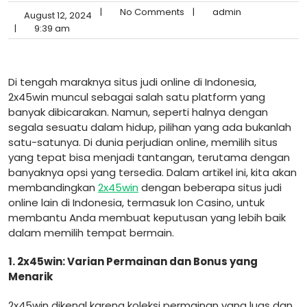
|
No Comments
|
admin
August 12, 2024
|
9:39 am
Di tengah maraknya situs judi online di Indonesia,
2x45win muncul sebagai salah satu platform yang
banyak dibicarakan. Namun, seperti halnya dengan
segala sesuatu dalam hidup, pilihan yang ada bukanlah
satu-satunya. Di dunia perjudian online, memilih situs
yang tepat bisa menjadi tantangan, terutama dengan
banyaknya opsi yang tersedia. Dalam artikel ini, kita akan
membandingkan
2x45win
dengan beberapa situs judi
online lain di Indonesia, termasuk Ion Casino, untuk
membantu Anda membuat keputusan yang lebih baik
dalam memilih tempat bermain.
1. 2x45win: Varian Permainan dan Bonus yang
Menarik
2x45win dikenal karena koleksi permainan yang luas dan