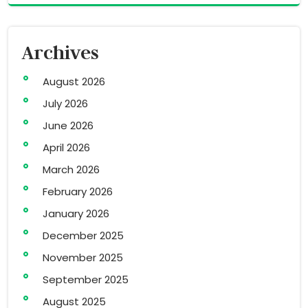
Archives
August 2026
July 2026
June 2026
April 2026
March 2026
February 2026
January 2026
December 2025
November 2025
September 2025
August 2025