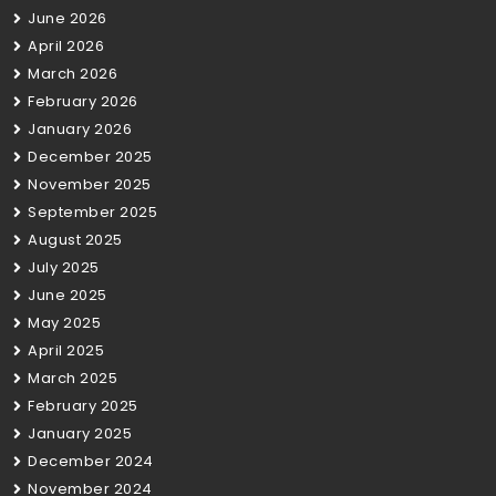
June 2026
April 2026
March 2026
February 2026
January 2026
December 2025
November 2025
September 2025
August 2025
July 2025
June 2025
May 2025
April 2025
March 2025
February 2025
January 2025
December 2024
November 2024