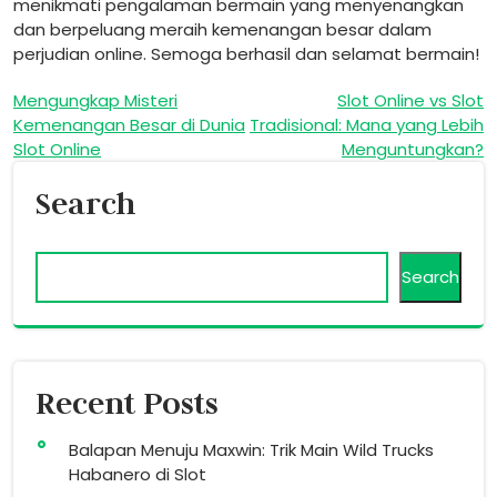
menikmati pengalaman bermain yang menyenangkan
dan berpeluang meraih kemenangan besar dalam
perjudian online. Semoga berhasil dan selamat bermain!
Post
Mengungkap Misteri
Slot Online vs Slot
Kemenangan Besar di Dunia
Tradisional: Mana yang Lebih
navigation
Slot Online
Menguntungkan?
Search
Search
Recent Posts
Balapan Menuju Maxwin: Trik Main Wild Trucks
Habanero di Slot