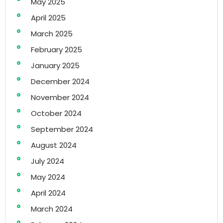
May 2025
April 2025
March 2025
February 2025
January 2025
December 2024
November 2024
October 2024
September 2024
August 2024
July 2024
May 2024
April 2024
March 2024