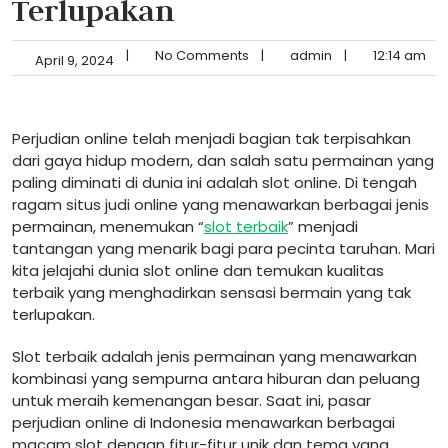
Terlupakan
|
No Comments
|
admin
|
12:14 am
April 9, 2024
Perjudian online telah menjadi bagian tak terpisahkan
dari gaya hidup modern, dan salah satu permainan yang
paling diminati di dunia ini adalah slot online. Di tengah
ragam situs judi online yang menawarkan berbagai jenis
permainan, menemukan “
slot terbaik
” menjadi
tantangan yang menarik bagi para pecinta taruhan. Mari
kita jelajahi dunia slot online dan temukan kualitas
terbaik yang menghadirkan sensasi bermain yang tak
terlupakan.
Slot terbaik adalah jenis permainan yang menawarkan
kombinasi yang sempurna antara hiburan dan peluang
untuk meraih kemenangan besar. Saat ini, pasar
perjudian online di Indonesia menawarkan berbagai
macam slot dengan fitur-fitur unik dan tema yang