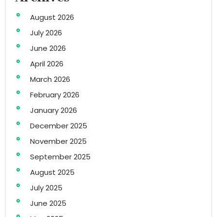
August 2026
July 2026
June 2026
April 2026
March 2026
February 2026
January 2026
December 2025
November 2025
September 2025
August 2025
July 2025
June 2025