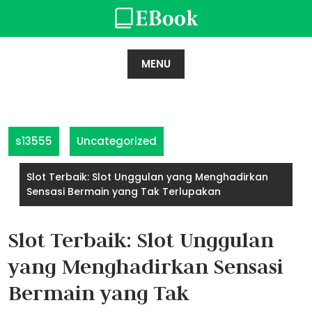
Skip
to
content
MENU
s13555
Uncategorized
Slot Terbaik: Slot Unggulan yang Menghadirkan
Sensasi Bermain yang Tak Terlupakan
Slot Terbaik: Slot Unggulan
yang Menghadirkan Sensasi
Bermain yang Tak